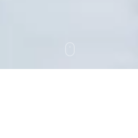
Découvrez notre article sur le petit déjeuner anti cellulite
dédié notamment aux fruits et aux boissons anti cellulite.
SOMMAIRE